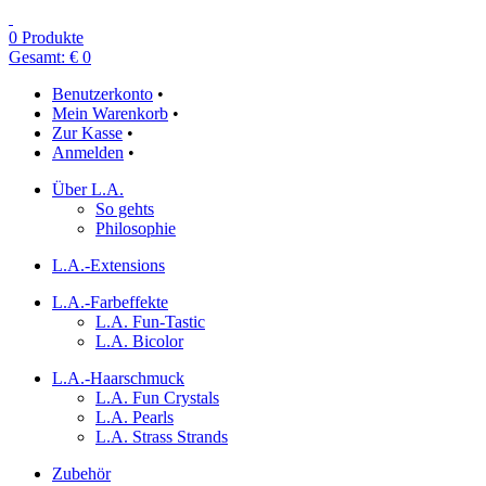
0 Produkte
Gesamt: € 0
Benutzerkonto
•
Mein Warenkorb
•
Zur Kasse
•
Anmelden
•
Über L.A.
So gehts
Philosophie
L.A.-Extensions
L.A.-Farbeffekte
L.A. Fun-Tastic
L.A. Bicolor
L.A.-Haarschmuck
L.A. Fun Crystals
L.A. Pearls
L.A. Strass Strands
Zubehör