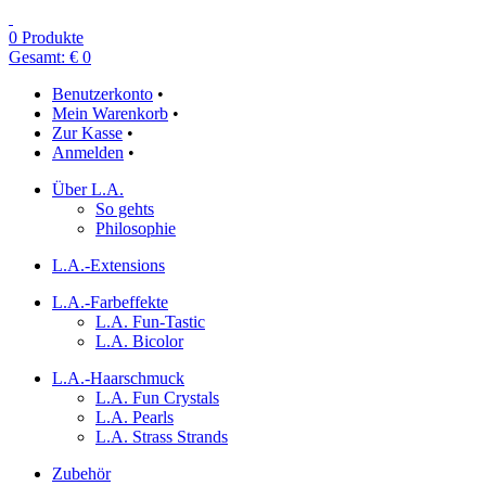
0 Produkte
Gesamt: € 0
Benutzerkonto
•
Mein Warenkorb
•
Zur Kasse
•
Anmelden
•
Über L.A.
So gehts
Philosophie
L.A.-Extensions
L.A.-Farbeffekte
L.A. Fun-Tastic
L.A. Bicolor
L.A.-Haarschmuck
L.A. Fun Crystals
L.A. Pearls
L.A. Strass Strands
Zubehör